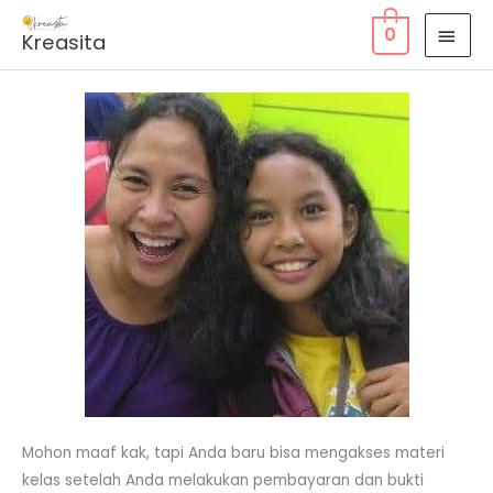
Skip
MAI
0
Kreasita
to
MEN
content
Mohon maaf kak, tapi Anda baru bisa mengakses materi
kelas setelah Anda melakukan pembayaran dan bukti