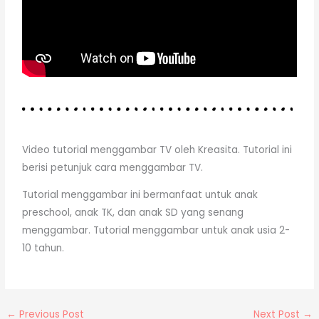
Video tutorial menggambar TV oleh Kreasita. Tutorial ini
berisi petunjuk cara menggambar TV.
Tutorial menggambar ini bermanfaat untuk anak
preschool, anak TK, dan anak SD yang senang
menggambar. Tutorial menggambar untuk anak usia 2-
10 tahun.
←
Previous Post
Next Post
→