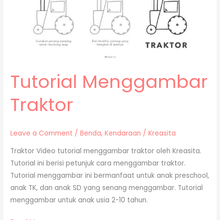
Tutorial Menggambar
Traktor
Leave a Comment
/
Benda
,
Kendaraan
/
Kreasita
Traktor Video tutorial menggambar traktor oleh Kreasita.
Tutorial ini berisi petunjuk cara menggambar traktor.
Tutorial menggambar ini bermanfaat untuk anak preschool,
anak TK, dan anak SD yang senang menggambar. Tutorial
menggambar untuk anak usia 2-10 tahun.