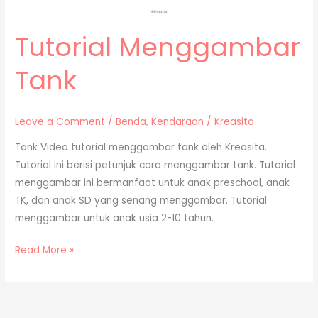
Tutorial Menggambar
Tank
Leave a Comment
/
Benda
,
Kendaraan
/
Kreasita
Tank Video tutorial menggambar tank oleh Kreasita.
Tutorial ini berisi petunjuk cara menggambar tank. Tutorial
menggambar ini bermanfaat untuk anak preschool, anak
TK, dan anak SD yang senang menggambar. Tutorial
menggambar untuk anak usia 2-10 tahun.
Read More »