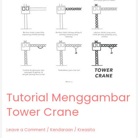
Tutorial Menggambar
Tower Crane
Leave a Comment
/
Kendaraan
/
Kreasita