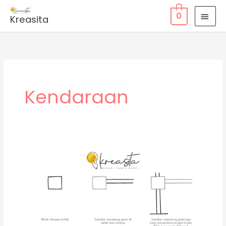
Skip
MAI
0
Kreasita
to
MEN
content
Kendaraan
Tutorial
Menggambar
Tower
Crane