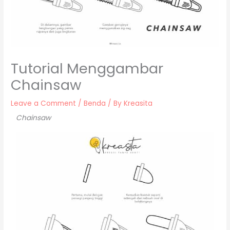
Tutorial Menggambar
Chainsaw
Leave a Comment
/
Benda
/ By
Kreasita
Chainsaw