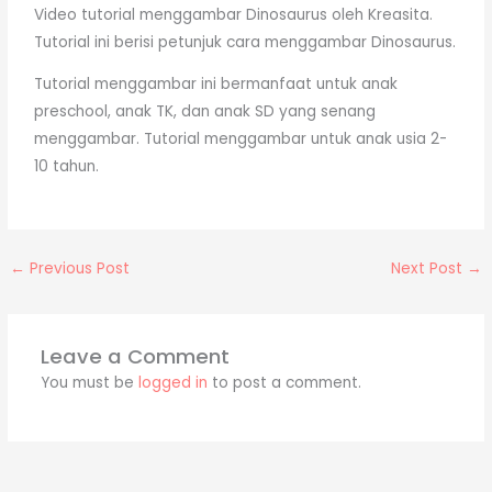
Video tutorial menggambar Dinosaurus oleh Kreasita.
Tutorial ini berisi petunjuk cara menggambar Dinosaurus.
Tutorial menggambar ini bermanfaat untuk anak
preschool, anak TK, dan anak SD yang senang
menggambar. Tutorial menggambar untuk anak usia 2-
10 tahun.
←
Previous Post
Next Post
→
Leave a Comment
You must be
logged in
to post a comment.