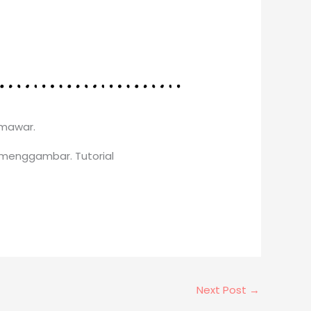
 mawar.
 menggambar. Tutorial
Next Post
→